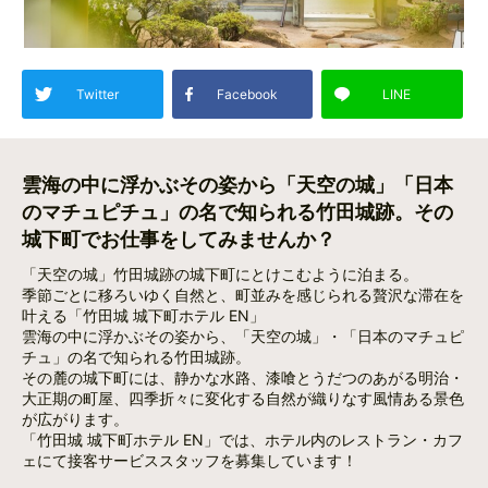
Twitter
Facebook
LINE
雲海の中に浮かぶその姿から「天空の城」「日本
のマチュピチュ」の名で知られる竹田城跡。その
城下町でお仕事をしてみませんか？
「天空の城」竹田城跡の城下町にとけこむように泊まる。
季節ごとに移ろいゆく自然と、町並みを感じられる贅沢な滞在を
叶える「⽵⽥城 城下町ホテル EN」
雲海の中に浮かぶその姿から、「天空の城」・「日本のマチュピ
チュ」の名で知られる竹田城跡。
その麓の城下町には、静かな水路、漆喰とうだつのあがる明治・
大正期の町屋、四季折々に変化する自然が織りなす風情ある景色
が広がります。
「⽵⽥城 城下町ホテル EN」では、ホテル内のレストラン・カフ
ェにて接客サービススタッフを募集しています！