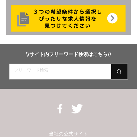
兵庫県朝来市
結婚式場のウェディングプランナーの事務アシスタン
京都市内
ト
奈良県奈良市
結婚式場のウェディングプランナーアシスタント
愛知県名古屋市
結婚式場・レストランの清掃スタッフ
\\サイト内フリーワード検索はこちら//
三重県伊勢市
結婚式場の調理補助スタッフ
三重県伊賀市
結婚式場の洗い場スタッフ
高知県高知市
宴会担当のキャプテン
愛媛県松山市
ウェディングドレスコーディネーター
愛媛県新居浜市
カフェレストランの接客サービス
当社の公式サイト
愛媛県大洲町
カフェラウンジのパティシエアシスタントスタッフ