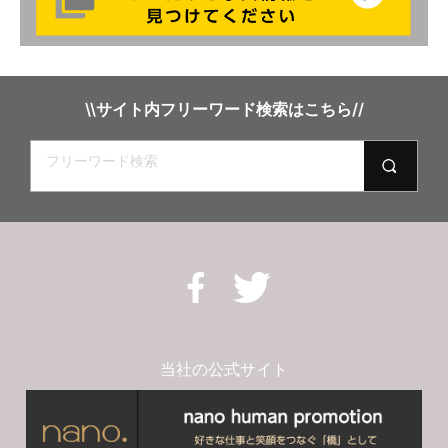
奈良県奈良市
結婚式場のウェディングプランナーアシスタント
愛知県名古屋市
結婚式場・レストランの清掃スタッフ
\\サイト内フリーワード検索はこちら//
三重県伊勢市
結婚式場の調理補助スタッフ
三重県伊賀市
結婚式場の洗い場スタッフ
高知県高知市
宴会担当のキャプテン
愛媛県松山市
ウェディングドレスコーディネーター
愛媛県新居浜市
カフェレストランの接客サービス
当社の公式サイト
愛媛県大洲町
カフェラウンジのパティシエアシスタントスタッフ
鳥取県倉吉市
レストランの予約事務