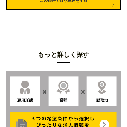
千葉県香取市
結婚式場のキャプテン
埼玉県秩父市
結婚式場の接客サービススタッフ
大阪市内
結婚式場のレストランサービススタッフ
大阪キタ
結婚市場・レストランのレセプションスタッフ
もっと詳しく探す
大阪府南部（泉州エリア）
結婚式場のチャペルアテンダントスタッフ
神戸市内
結婚式場のフロント受付スタッフ
神戸市中央区
結婚式場のカフェレストランの接客サービス
兵庫県篠山市
結婚式場のウェディングプランナー
兵庫県朝来市
結婚式場のウェディングプランナーの事務アシスタン
京都市内
ト