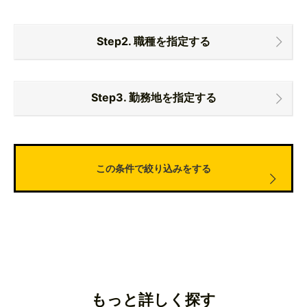
Step2. 職種を指定する
レストランのレセプションスタッフ
Step3. 勤務地を指定する
ウェルビーイング事業の企画運営
東京都
結婚式場のウェディングプランナーのマネージャー候
補
千葉県香取市
結婚式場のキャプテン
埼玉県秩父市
結婚式場の接客サービススタッフ
大阪市内
結婚式場のレストランサービススタッフ
大阪キタ
結婚市場・レストランのレセプションスタッフ
もっと詳しく探す
大阪府南部（泉州エリア）