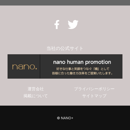
高知県高知市
宴会担当のキャプテン
愛媛県松山市
ウェディングドレスコーディネーター
愛媛県新居浜市
カフェレストランの接客サービス
当社の公式サイト
愛媛県大洲町
カフェラウンジのパティシエアシスタントスタッフ
鳥取県倉吉市
レストランの予約事務
広島県竹原市
レストランのキッチンアシスタントスタッフ
運営会社
プライバシーポリシー
福岡県福岡市
ホテルの客室清掃スタッフ
掲載について
サイトマップ
福岡県八女市
ホテルのラウンジ接客スタッフ
© NANO+
福岡県太宰府市
ホテルのブライダルサービススタッフ