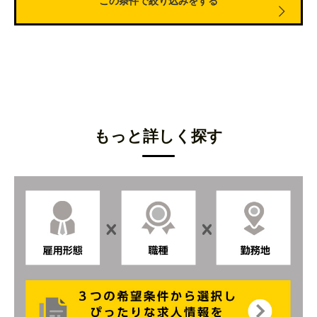
千葉県香取市
結婚式場のキャプテン
埼玉県秩父市
結婚式場の接客サービススタッフ
大阪市内
結婚式場のレストランサービススタッフ
大阪キタ
結婚市場・レストランのレセプションスタッフ
もっと詳しく探す
大阪府南部（泉州エリア）
結婚式場のチャペルアテンダントスタッフ
神戸市内
結婚式場のフロント受付スタッフ
神戸市中央区
結婚式場のカフェレストランの接客サービス
兵庫県篠山市
結婚式場のウェディングプランナー
兵庫県朝来市
結婚式場のウェディングプランナーの事務アシスタン
京都市内
ト