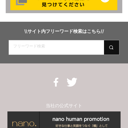
奈良県奈良市
結婚式場のウェディングプランナーアシスタント
愛知県名古屋市
結婚式場・レストランの清掃スタッフ
\\サイト内フリーワード検索はこちら//
三重県伊勢市
結婚式場の調理補助スタッフ
三重県伊賀市
結婚式場の洗い場スタッフ
高知県高知市
宴会担当のキャプテン
愛媛県松山市
ウェディングドレスコーディネーター
愛媛県新居浜市
カフェレストランの接客サービス
当社の公式サイト
愛媛県大洲町
カフェラウンジのパティシエアシスタントスタッフ
鳥取県倉吉市
レストランの予約事務